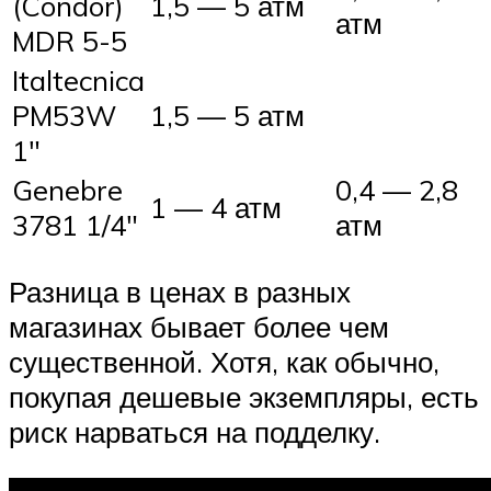
(Condor)
1,5 — 5 атм
атм
MDR 5-5
Italtecnica
PM53W
1,5 — 5 атм
1″
Genebre
0,4 — 2,8
1 — 4 атм
3781 1/4″
атм
Разница в ценах в разных
магазинах бывает более чем
существенной. Хотя, как обычно,
покупая дешевые экземпляры, есть
риск нарваться на подделку.