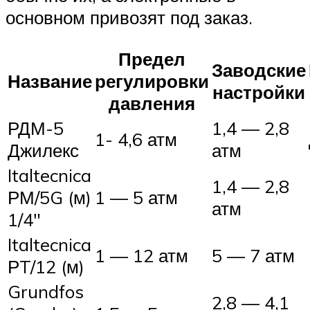
основном привозят под заказ.
Предел
Заводские
Название
регулировки
настройки
давления
РДМ-5
1,4 — 2,8
1- 4,6 атм
Джилекс
атм
Italtecnica
1,4 — 2,8
РМ/5G (м)
1 — 5 атм
атм
1/4″
Italtecnica
1 — 12 атм
5 — 7 атм
РT/12 (м)
Grundfos
2,8 — 4,1