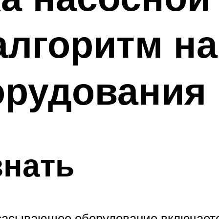
алгоритм н
орудования
знать
сасывающее оборудование включается