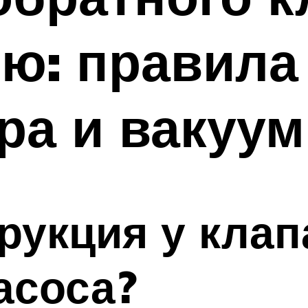
ю: правила
ра и вакуу
трукция у клап
асоса?