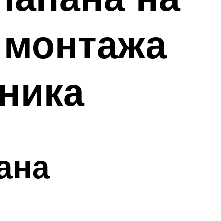
 монтажа
мника
ана