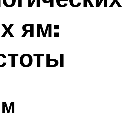
х ям:
стоты
ям