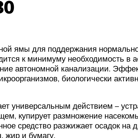
80
бной ямы для поддержания нормально
дится к минимуму необходимость в ас
ние автономной канализации. Эффек
икроорганизмов, биологически акти
ает универсальным действием – устр
щем, купирует размножение насекомы
нное средство разжижает осадок на д
 жир и бумагу.