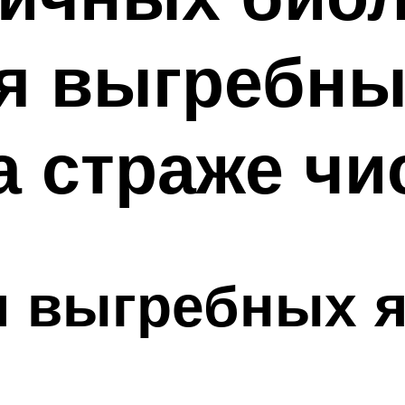
я выгребны
а страже чи
я выгребных 