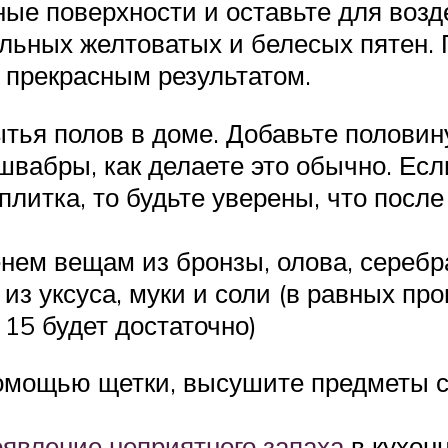
ные поверхности и оставьте для возд
ельных желтоватых и белесых пятен. 
 прекрасным результатом.
тья полов в доме. Добавьте половину
вабры, как делаете это обычно. Если
плитка, то будьте уверены, что после 
нем вещам из бронзы, олова, серебра
з уксуса, муки и соли (в равных про
 15 будет достаточно)
омощью щетки, высушите предметы су
оявление неприятного запаха
в кухон