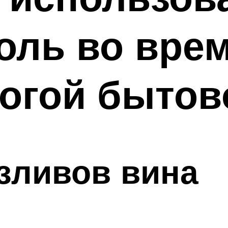
оль во врем
огой бытов
азливов вина