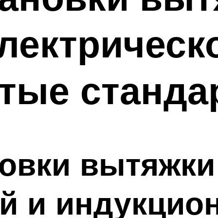
электрическ
тые станда
овки вытяжки
й и индукцио