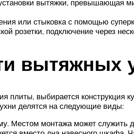
 установки вытяжки, превышающая 
нения или стыковка с помощью суперк
кой розетки, подключение через нес
ти вытяжных 
ия плиты, выбирается конструкция к
кухни делятся на следующие виды:
у. Местом монтажа может служить д
ется вместо дна навесного шкафа. Ч