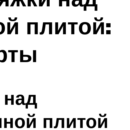
ой плитой:
рты
 над
нной плитой