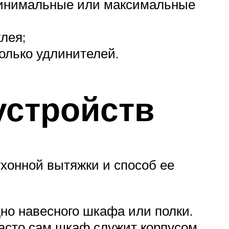
минимальные или максимальные
лея;
колько удлинителей.
устройств
ухонной вытяжки и способ ее
но навесного шкафа или полки.
асто сам шкаф служит корпусом,