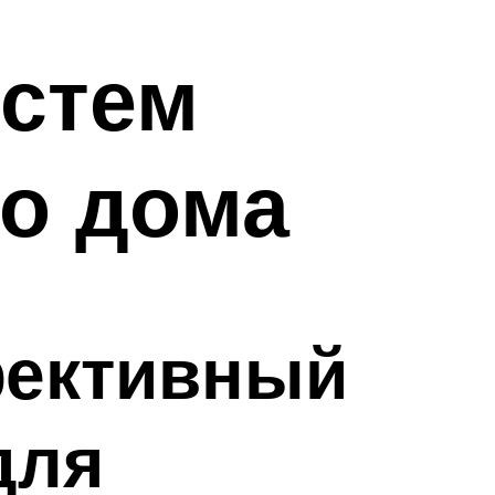
истем
го дома
фективный
для