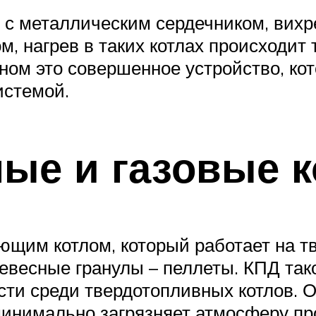
с металлическим сердечником, вихре
зом, нагрев в таких котлах происходи
льном это совершенное устройство, к
истемой.
ые и газовые 
им котлом, который работает на тв
весные гранулы – пеллеты. КПД тако
и среди твердотопливных котлов. Он
инимально загрязняет атмосферу пр