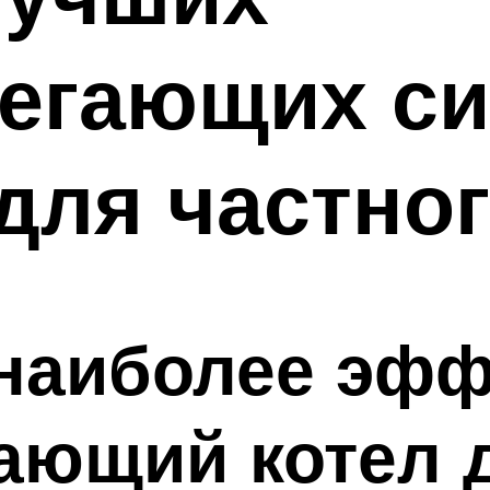
регающих с
для частно
 наиболее эф
ающий котел 