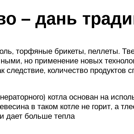
во – дань трад
голь, торфяные брикеты, пеллеты. Тв
чными, но применение новых техноло
ак следствие, количество продуктов 
енераторного) котла основан на испол
весина в таком котле не горит, а тл
 и дает больше тепла